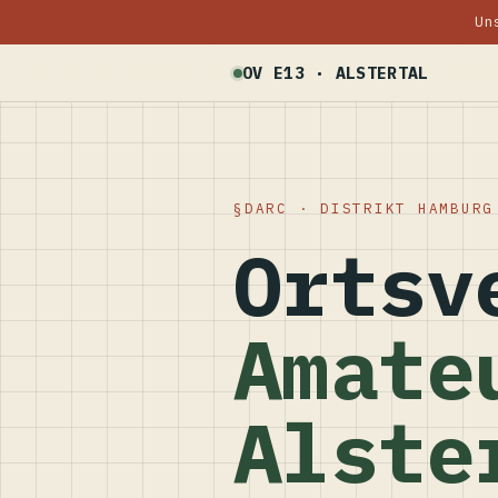
Un
OV E13 · ALSTERTAL
DARC · DISTRIKT HAMBURG
Ortsv
Amate
Alste