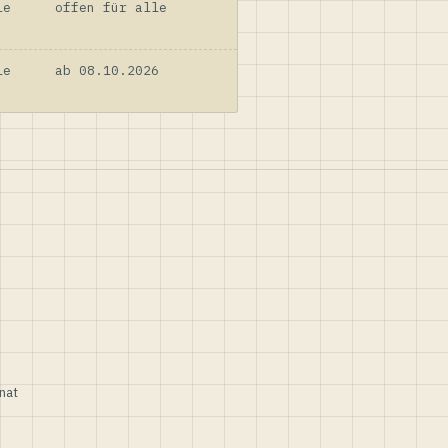
le
offen für alle
le
ab 08.10.2026
nat