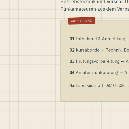
Betriebstechnik und Vorschrift
Funkamateuren aus dem Verb
01
Infoabend & Anmeldung — 
02
Kursabende — Technik, Bet
03
Prüfungsvorbereitung — Al
04
Amateurfunkprüfung — Anme
Nächster Kursstart: 08.10.2026 ·