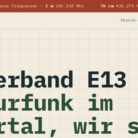
sere Frequenzen —
2 m
145.550 MHz
·
70 cm
430.275 
Verein
erband E13
urfunk im
rtal, wir 