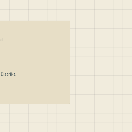
l.
istrikt.