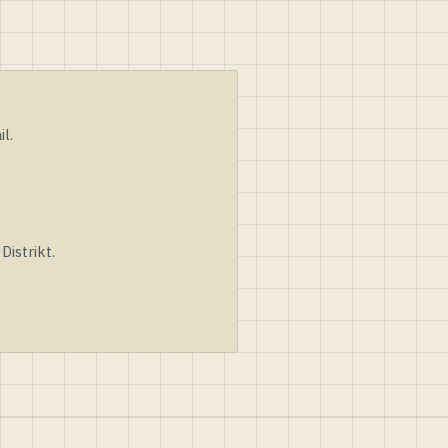
l.
istrikt.