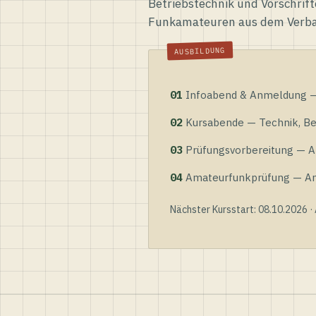
Betriebstechnik und Vorschrift
Funkamateuren aus dem Verb
01
Infoabend & Anmeldung — 
02
Kursabende — Technik, Bet
03
Prüfungsvorbereitung — Al
04
Amateurfunkprüfung — Anme
Nächster Kursstart: 08.10.2026 ·