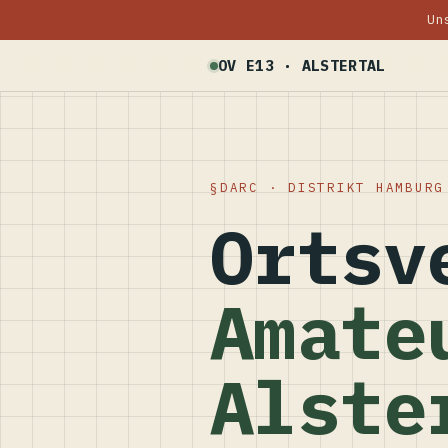
Un
OV E13 · ALSTERTAL
DARC · DISTRIKT HAMBURG
Ortsv
Amate
Alste