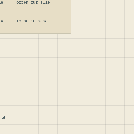
le
offen für alle
le
ab 08.10.2026
nat