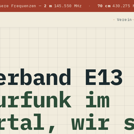
sere Frequenzen —
2 m
145.550 MHz
·
70 cm
430.275 
Verein
erband E13
urfunk im
rtal, wir 