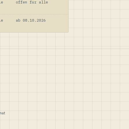
le
offen für alle
le
ab 08.10.2026
nat