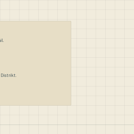
l.
istrikt.