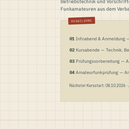
Betriebstechnik und Vorschrift
Funkamateuren aus dem Verb
01
Infoabend & Anmeldung — 
02
Kursabende — Technik, Bet
03
Prüfungsvorbereitung — Al
04
Amateurfunkprüfung — Anme
Nächster Kursstart: 08.10.2026 ·