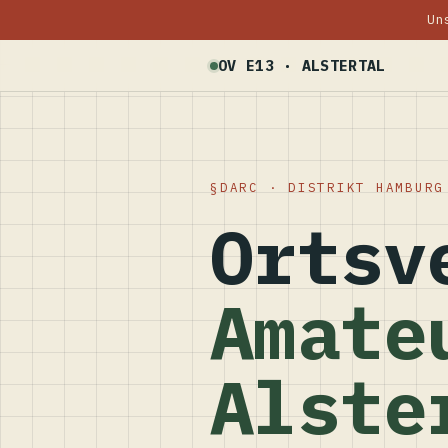
Un
OV E13 · ALSTERTAL
DARC · DISTRIKT HAMBURG
Ortsv
Amate
Alste