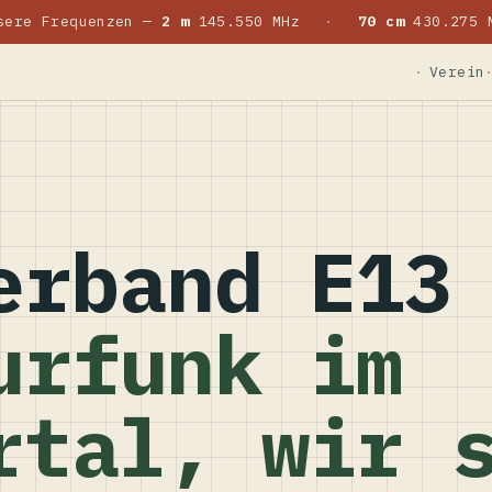
sere Frequenzen —
2 m
145.550 MHz
·
70 cm
430.275 
Verein
erband E13
urfunk im
rtal, wir 