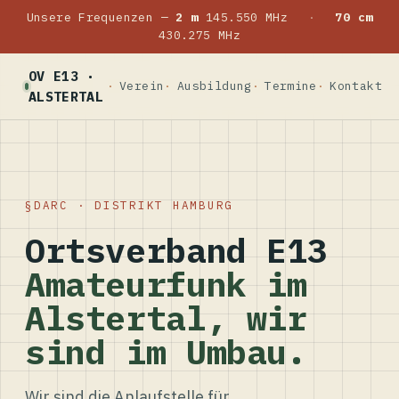
Unsere Frequenzen —
2 m
145.550 MHz
·
70 cm
430.275 MHz
OV E13 ·
Verein
Ausbildung
Termine
Kontakt
ALSTERTAL
DARC · DISTRIKT HAMBURG
Ortsverband E13
Amateurfunk im
Alstertal, wir
sind im Umbau.
Wir sind die Anlaufstelle für