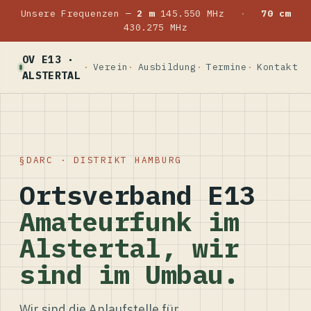
Unsere Frequenzen —
2 m
145.550 MHz
·
70 cm
430.275 MHz
OV E13 ·
Verein
Ausbildung
Termine
Kontakt
ALSTERTAL
DARC · DISTRIKT HAMBURG
Ortsverband E13
Amateurfunk im
Alstertal, wir
sind im Umbau.
Wir sind die Anlaufstelle für