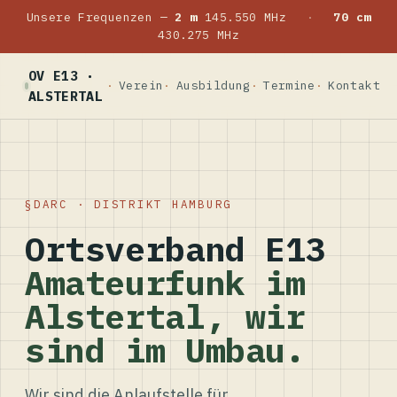
Unsere Frequenzen —
2 m
145.550 MHz
·
70 cm
430.275 MHz
OV E13 ·
Verein
Ausbildung
Termine
Kontakt
ALSTERTAL
DARC · DISTRIKT HAMBURG
Ortsverband E13
Amateurfunk im
Alstertal, wir
sind im Umbau.
Wir sind die Anlaufstelle für