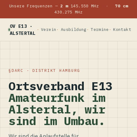
Unsere Frequenzen —
2 m
145.550 MHz
·
70 cm
430.275 MHz
OV E13 ·
Verein
Ausbildung
Termine
Kontakt
ALSTERTAL
DARC · DISTRIKT HAMBURG
Ortsverband E13
Amateurfunk im
Alstertal, wir
sind im Umbau.
Wir sind die Anlaufstelle für