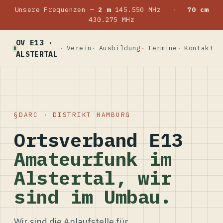
Unsere Frequenzen —
2 m
145.550 MHz
·
70 cm
430.275 MHz
OV E13 ·
Verein
Ausbildung
Termine
Kontakt
ALSTERTAL
DARC · DISTRIKT HAMBURG
Ortsverband E13
Amateurfunk im
Alstertal, wir
sind im Umbau.
Wir sind die Anlaufstelle für