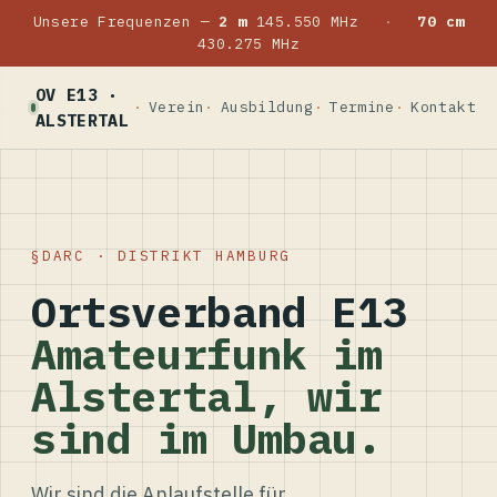
Unsere Frequenzen —
2 m
145.550 MHz
·
70 cm
430.275 MHz
OV E13 ·
Verein
Ausbildung
Termine
Kontakt
ALSTERTAL
DARC · DISTRIKT HAMBURG
Ortsverband E13
Amateurfunk im
Alstertal, wir
sind im Umbau.
Wir sind die Anlaufstelle für