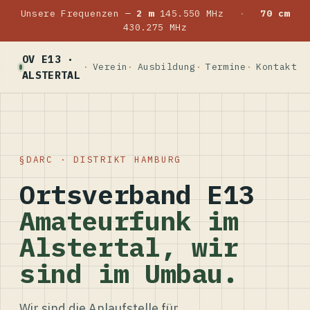
Unsere Frequenzen —
2 m
145.550 MHz
·
70 cm
430.275 MHz
OV E13 ·
Verein
Ausbildung
Termine
Kontakt
ALSTERTAL
DARC · DISTRIKT HAMBURG
Ortsverband E13
Amateurfunk im
Alstertal, wir
sind im Umbau.
Wir sind die Anlaufstelle für