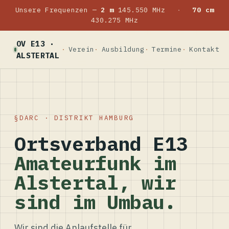
Unsere Frequenzen —
2 m
145.550 MHz
·
70 cm
430.275 MHz
OV E13 ·
Verein
Ausbildung
Termine
Kontakt
ALSTERTAL
DARC · DISTRIKT HAMBURG
Ortsverband E13
Amateurfunk im
Alstertal, wir
sind im Umbau.
Wir sind die Anlaufstelle für