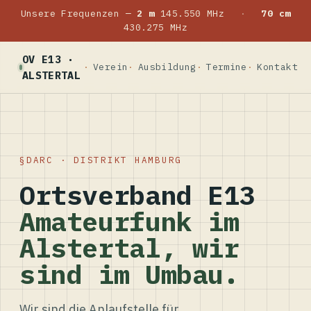
Unsere Frequenzen —
2 m
145.550 MHz
·
70 cm
430.275 MHz
OV E13 ·
Verein
Ausbildung
Termine
Kontakt
ALSTERTAL
DARC · DISTRIKT HAMBURG
Ortsverband E13
Amateurfunk im
Alstertal, wir
sind im Umbau.
Wir sind die Anlaufstelle für