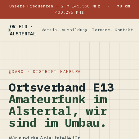
Unsere Frequenzen —
2 m
145.550 MHz
·
70 cm
430.275 MHz
OV E13 ·
Verein
Ausbildung
Termine
Kontakt
ALSTERTAL
DARC · DISTRIKT HAMBURG
Ortsverband E13
Amateurfunk im
Alstertal, wir
sind im Umbau.
Wir sind die Anlaufstelle für