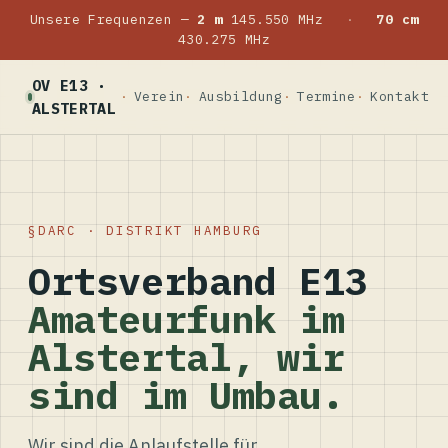
Unsere Frequenzen —
2 m
145.550 MHz
·
70 cm
430.275 MHz
OV E13 ·
Verein
Ausbildung
Termine
Kontakt
ALSTERTAL
DARC · DISTRIKT HAMBURG
Ortsverband E13
Amateurfunk im
Alstertal, wir
sind im Umbau.
Wir sind die Anlaufstelle für