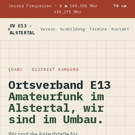
Unsere Frequenzen —
2 m
145.550 MHz
·
70 cm
430.275 MHz
OV E13 ·
Verein
Ausbildung
Termine
Kontakt
ALSTERTAL
DARC · DISTRIKT HAMBURG
Ortsverband E13
Amateurfunk im
Alstertal, wir
sind im Umbau.
Wir sind die Anlaufstelle für