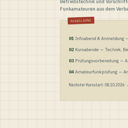
Betriebstechnik und Vorschrift
Funkamateuren aus dem Verb
01
Infoabend & Anmeldung — 
02
Kursabende — Technik, Bet
03
Prüfungsvorbereitung — Al
04
Amateurfunkprüfung — Anme
Nächster Kursstart: 08.10.2026 ·