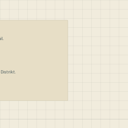
l.
istrikt.