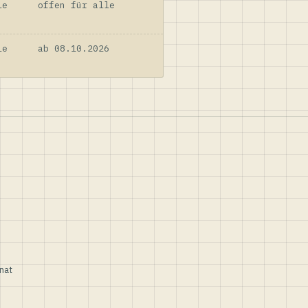
le
offen für alle
le
ab 08.10.2026
nat