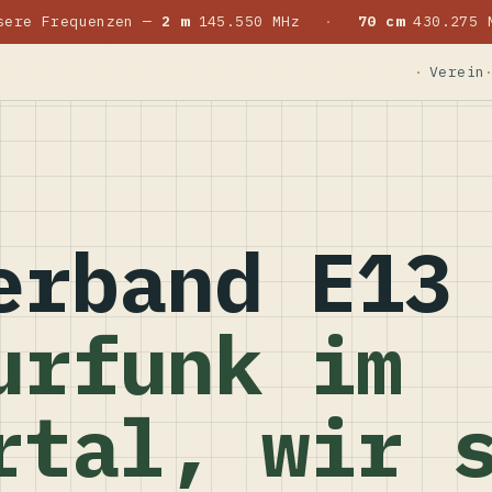
sere Frequenzen —
2 m
145.550 MHz
·
70 cm
430.275 
Verein
erband E13
urfunk im
rtal, wir 