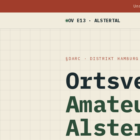
Un
OV E13 · ALSTERTAL
DARC · DISTRIKT HAMBURG
Ortsv
Amate
Alste