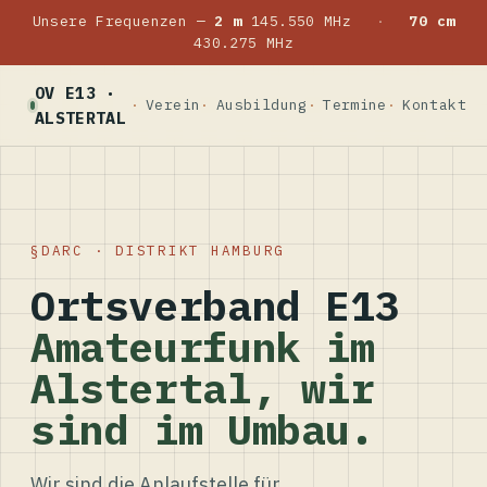
Unsere Frequenzen —
2 m
145.550 MHz
·
70 cm
430.275 MHz
OV E13 ·
Verein
Ausbildung
Termine
Kontakt
ALSTERTAL
DARC · DISTRIKT HAMBURG
Ortsverband E13
Amateurfunk im
Alstertal, wir
sind im Umbau.
Wir sind die Anlaufstelle für