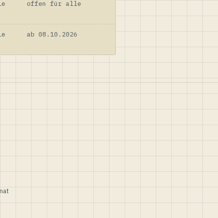
le
offen für alle
le
ab 08.10.2026
nat