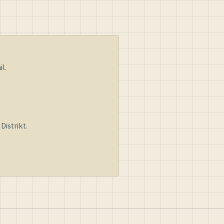
l.
istrikt.