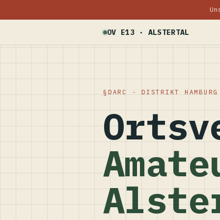
Un
OV E13 · ALSTERTAL
DARC · DISTRIKT HAMBURG
Ortsv
Amate
Alste