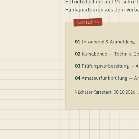
Betriebstechnik und Vorschrift
Funkamateuren aus dem Verb
01
Infoabend & Anmeldung — 
02
Kursabende — Technik, Bet
03
Prüfungsvorbereitung — Al
04
Amateurfunkprüfung — Anme
Nächster Kursstart: 08.10.2026 ·