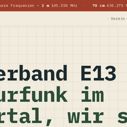
sere Frequenzen —
2 m
145.550 MHz
·
70 cm
430.275 
Verein
erband E13
urfunk im
rtal, wir 