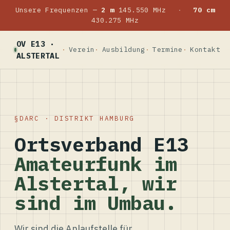
Unsere Frequenzen —
2 m
145.550 MHz
·
70 cm
430.275 MHz
OV E13 ·
Verein
Ausbildung
Termine
Kontakt
ALSTERTAL
DARC · DISTRIKT HAMBURG
Ortsverband E13
Amateurfunk im
Alstertal, wir
sind im Umbau.
Wir sind die Anlaufstelle für