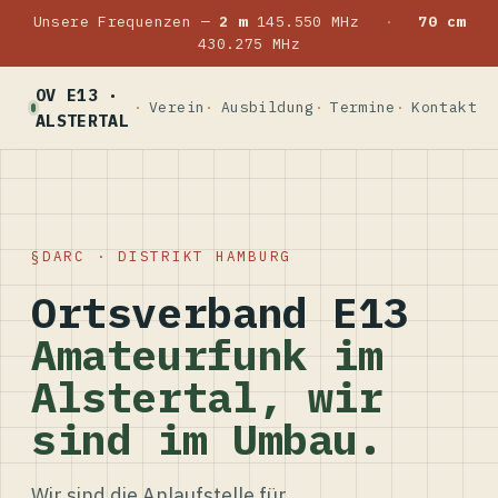
Unsere Frequenzen —
2 m
145.550 MHz
·
70 cm
430.275 MHz
OV E13 ·
Verein
Ausbildung
Termine
Kontakt
ALSTERTAL
DARC · DISTRIKT HAMBURG
Ortsverband E13
Amateurfunk im
Alstertal, wir
sind im Umbau.
Wir sind die Anlaufstelle für