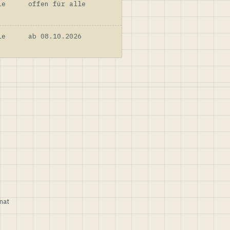
le
offen für alle
le
ab 08.10.2026
nat