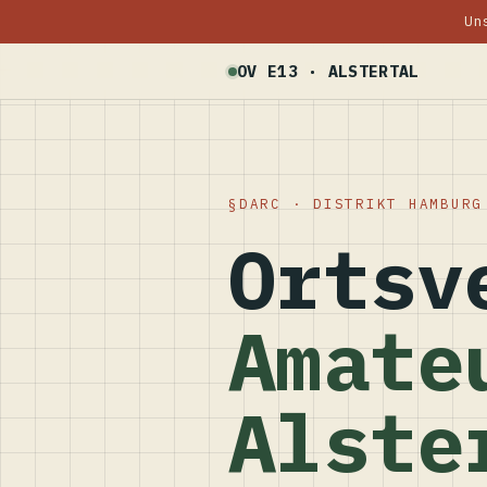
Un
OV E13 · ALSTERTAL
DARC · DISTRIKT HAMBURG
Ortsv
Amate
Alste