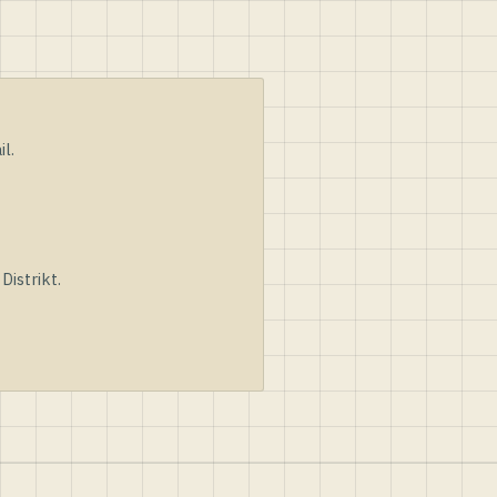
l.
istrikt.