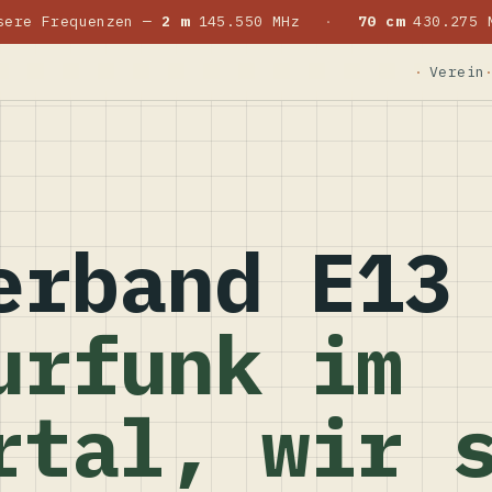
sere Frequenzen —
2 m
145.550 MHz
·
70 cm
430.275 
Verein
erband E13
urfunk im
rtal, wir 