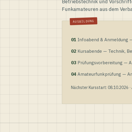
Betriebstechnik und Vorschrift
Funkamateuren aus dem Verb
01
Infoabend & Anmeldung — 
02
Kursabende — Technik, Bet
03
Prüfungsvorbereitung — Al
04
Amateurfunkprüfung — Anme
Nächster Kursstart: 08.10.2026 ·