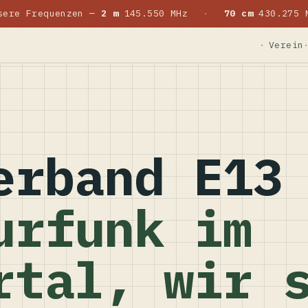
sere Frequenzen —
2 m
145.550 MHz
·
70 cm
430.275 
Verein
erband E13
urfunk im
rtal, wir 