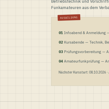
Betriebstechnik und Vorschrift
Funkamateuren aus dem Verb
01
Infoabend & Anmeldung — 
02
Kursabende — Technik, Bet
03
Prüfungsvorbereitung — Al
04
Amateurfunkprüfung — Anme
Nächster Kursstart: 08.10.2026 ·