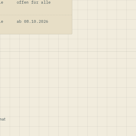
le
offen für alle
le
ab 08.10.2026
nat