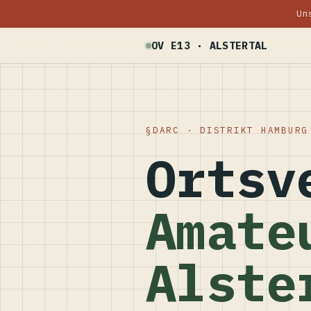
Un
OV E13 · ALSTERTAL
DARC · DISTRIKT HAMBURG
Ortsv
Amate
Alste