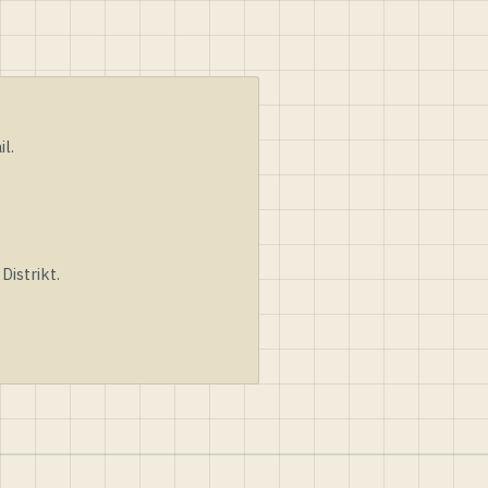
l.
istrikt.