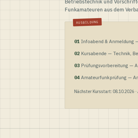
Betriebstechnik und Vorschrift
Funkamateuren aus dem Verb
01
Infoabend & Anmeldung — 
02
Kursabende — Technik, Bet
03
Prüfungsvorbereitung — Al
04
Amateurfunkprüfung — Anme
Nächster Kursstart: 08.10.2026 ·