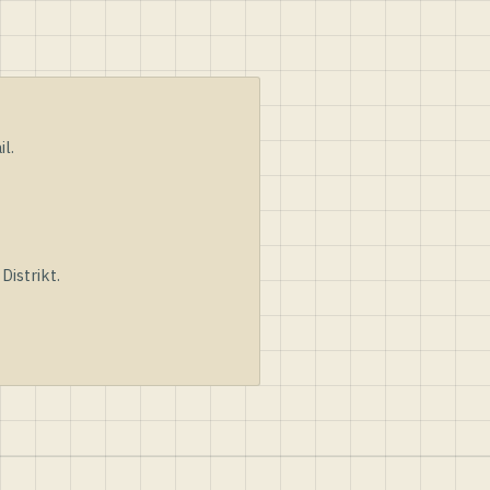
l.
istrikt.