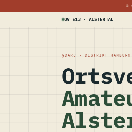
Un
OV E13 · ALSTERTAL
DARC · DISTRIKT HAMBURG
Ortsv
Amate
Alste