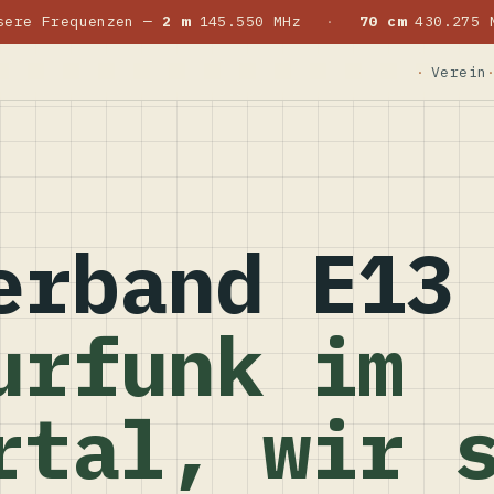
sere Frequenzen —
2 m
145.550 MHz
·
70 cm
430.275 
Verein
erband E13
urfunk im
rtal, wir 