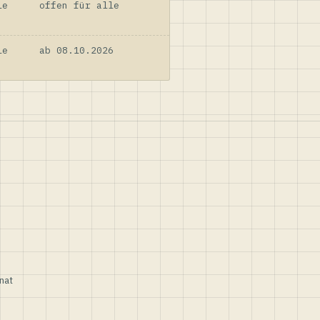
le
offen für alle
le
ab 08.10.2026
nat