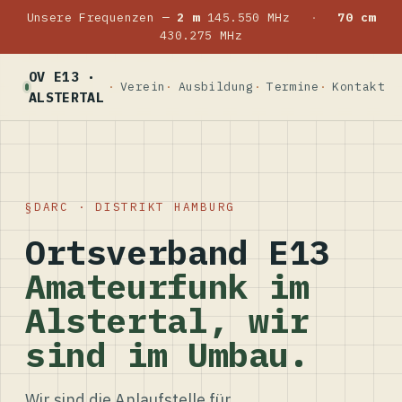
Unsere Frequenzen —
2 m
145.550 MHz
·
70 cm
430.275 MHz
OV E13 ·
Verein
Ausbildung
Termine
Kontakt
ALSTERTAL
DARC · DISTRIKT HAMBURG
Ortsverband E13
Amateurfunk im
Alstertal, wir
sind im Umbau.
Wir sind die Anlaufstelle für